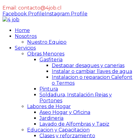
Email:
contacto@4job.cl
Facebook Profile
Instagram Profile
Home
Nosotros
Nuestro Equipo
Servicios
Obras Menores
Gasfiteria
Destapar desagues y canerias
Instalar o cambiar llaves de agua
Instalacion o reparacion Calefont
o Termos
Pintura
Soldadura, Instalación Rejas y
Portones
Labores de Hogar
Aseo Hogar y Oficina
Jardineria
Lavado de Alfombras y Tapiz
Educacion y Capacitacion
Clases y reforzamiento